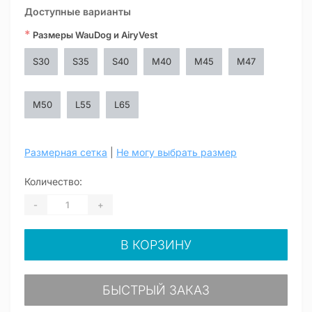
Доступные варианты
*
Размеры WauDog и AiryVest
S30
S35
S40
M40
M45
M47
M50
L55
L65
Размерная сетка
|
Не могу выбрать размер
Количество:
-
+
В КОРЗИНУ
БЫСТРЫЙ ЗАКАЗ