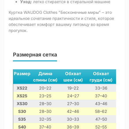
Уход:
легко стирается в стиральной машине
Куртка WAUDOG Clothes "Бесконечные миры" – это
идеальное сочетание практичности и стиля, которое
обеспечивает комфорт вашему питомцу во время
прогулок.
Размерная сетка
Размер
Длина
Обхват
Обхват
спины (см)
шеи (см)
груди (см)
XS22
20–22
19–22
33–36
чи
XS25
23–25
24–27
37–40
йорк
XS30
28–30
27–30
43–46
поме
S30
28–30
42–46
58–62
S35
32–35
30–33
47–50
S40
37–40
36–39
52–55
цве