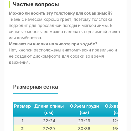
Частые вопросы
Можно ли носить эту толстовку для собак зимой?
Ткань с начесом хорошо греет, поэтому толстовка
подходит для прохладной погоды и мягкой зимы. В
сильные морозы ее можно надевать под зимний жилет
или комбинезон.
Мешают ли кнопки на животе при ходьбе?
Нет, кнопки расположены анатомически правильно и
не создают дискомфорта для собаки во время
движения.
Размерная сетка
Размер
Длина спины
Объем груди
Обхват ше
(см)
(см)
(см)
1
22-24
23-29
12-22
2
27-29
30-36
16-26