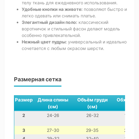
телу ткань для ежедневного использования.
Удобные кнопки на животе:
позволяют быстро и
легко одевать или снимать платье.
Элегантный дизайн поло:
классический
воротничок и стильный фасон делают модель
особенно привлекательной.
Нежный цвет пудры:
универсальный и идеально
сочетается с любым окрасом шерсти.
Размерная сетка
Размер
Длина спины
Объём груди
Обхват ш
(см)
(см)
(см)
2
24-26
26-32
16-26
3
27-30
29-35
20-30
4
29-32
32-40
22-32