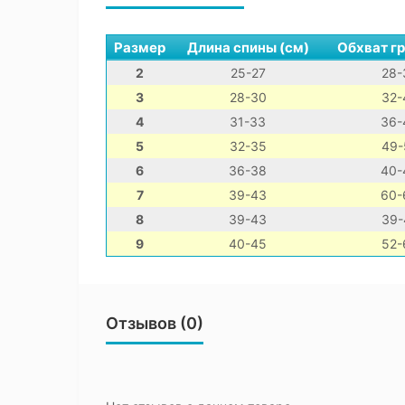
Размер
Длина спины (см)
Обхват гр
2
25-27
28-
3
28-30
32-
4
31-33
36-
5
32-35
49-
6
36-38
40-
7
39-43
60-
8
39-43
39-
9
40-45
52-
Отзывов (0)