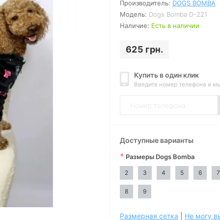
Производитель:
DOGS BOMBA
Модель:
Dogs Bomba D-221
Наличие:
Есть в наличии
625 грн.
Купить в один клик
Введите номер телефона и м
Доступные варианты
*
Размеры Dogs Bomba
2
3
4
5
6
7
8
9
Размерная сетка
|
Не могу в