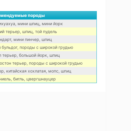
омендуемые породы
ихуахуа, мини шпиц, мини йорк
й терьер, шпиц, той пудель
ндарт, мини пинчер, шпиц
 бульдог, породы с широкой грудью
 терьер, большой йорк, шпиц
бостон терьер, породы с широкой грудью
р, китайская хохлатая, мопс, шпиц
ниель, бигль, цвергшнауцер