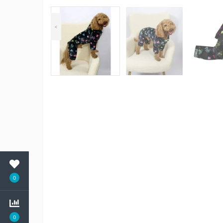
<
0
0