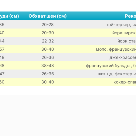
уди (см)
Обхват шеи (см)
Рек
36
20-28
той-терьер, ч
40
20-30
йоркширски
44
22-32
йорк ста
57
30-40
мопс, французский
48
26-36
джек-рассел
68
38-48
французский бульдог, 
47
26-36
шит-цу, фокстерье
60
30-40
кокер-спа