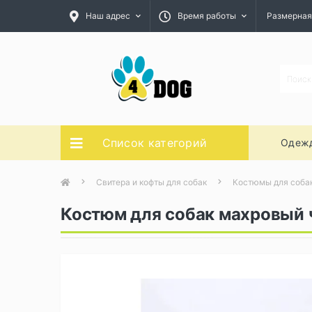
Наш адрес
Время работы
Размерная
Список категорий
Одежд
Свитера и кофты для собак
Костюмы для соба
Костюм для собак махровый ч