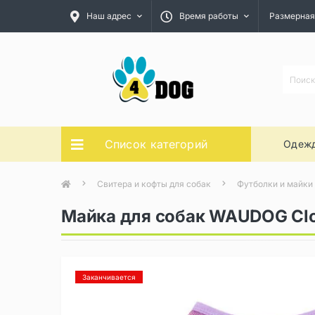
Наш адрес
Время работы
Размерная
Список категорий
Одежд
Свитера и кофты для собак
Футболки и майки
Майка для собак WAUDOG Clot
Заканчивается