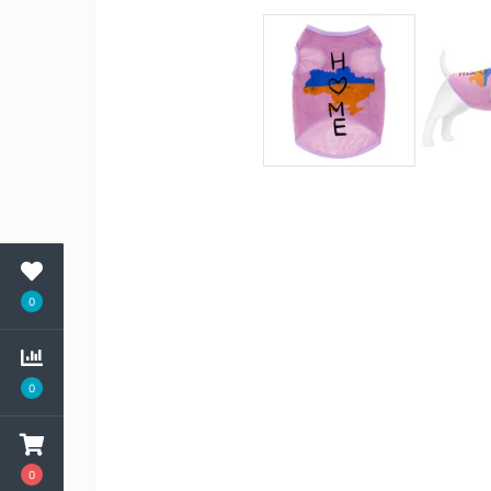
0
0
0