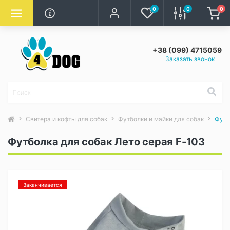
0
0
0
+38 (099) 4715059
Заказать звонок
Свитера и кофты для собак
Футболки и майки для собак
Футб
Футболка для собак Лето серая F-103
Заканчивается