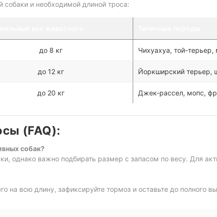
й собаки и необходимой длиной троса:
мальный вес животного
Типичные породы
до 8 кг
Чихуахуа, той-терьер,
до 12 кг
Йоркширский терьер, 
до 20 кг
Джек-рассел, мопс, фр
сы (FAQ):
тивных собак?
вки, однако важно подбирать размер с запасом по весу. Для а
его на всю длину, зафиксируйте тормоз и оставьте до полного в