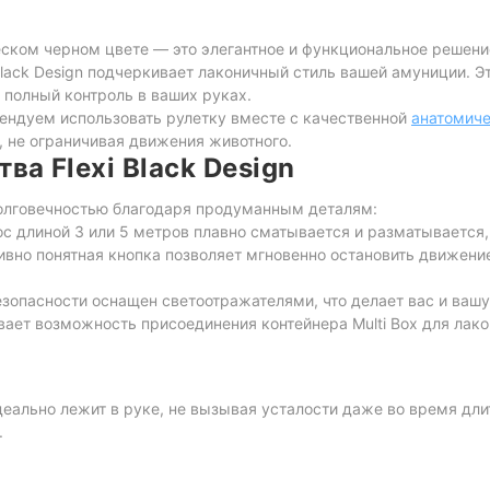
ском черном цвете — это элегантное и функциональное решени
Black Design подчеркивает лаконичный стиль вашей амуниции. Э
 полный контроль в ваших руках.
ндуем использовать рулетку вместе с качественной
анатомиче
, не ограничивая движения животного.
а Flexi Black Design
долговечностью благодаря продуманным деталям:
с длиной 3 или 5 метров плавно сматывается и разматывается,
вно понятная кнопка позволяет мгновенно остановить движение
зопасности оснащен светоотражателями, что делает вас и вашу
ет возможность присоединения контейнера Multi Box для лако
деально лежит в руке, не вызывая усталости даже во время дли
.