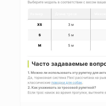
Выберите модель в соответствии с весом ваше
Размер
Длина троса
Макси
XS
3 м
S
5 м
M
5 м
Часто задаваемые вопро
1. Можно ли использовать эту рулетку для ак
Да, тормозная система Flexi рассчитана на ры
классические
поводки для собак
.
2. Как ухаживать за тросовой рулеткой?
Если трос намок во время прогулки, вытяните 