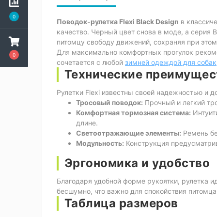
0
Поводок-рулетка Flexi Black Design
в классиче
качество. Черный цвет снова в моде, а серия 
питомцу свободу движений, сохраняя при этом
Для максимально комфортных прогулок рекоме
0
сочетается с любой
зимней одеждой для собак
Технические преимуществ
Рулетки Flexi известны своей надежностью и 
Тросовый поводок:
Прочный и легкий тро
Комфортная тормозная система:
Интуити
длине.
Светоотражающие элементы:
Ремень бе
Модульность:
Конструкция предусматрива
Эргономика и удобство
Благодаря удобной форме рукоятки, рулетка и
бесшумно, что важно для спокойствия питомца
Таблица размеров