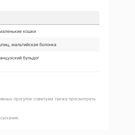
 маленькие кошки
шпиц, мальтийская болонка
анцузский бульдог
ктивных прогулок советуем также просмотреть
ысыхания.