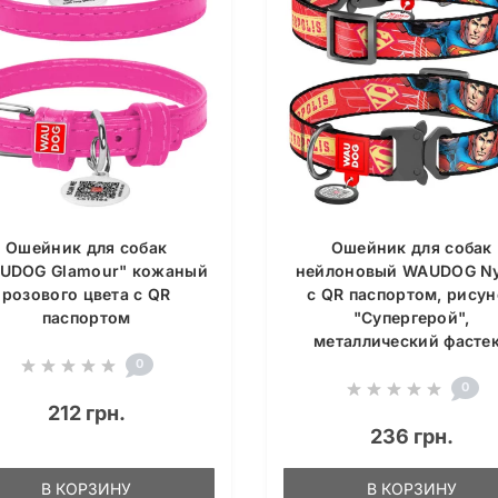
Ошейник для собак
Ошейник для собак
UDOG Glamour" кожаный
нейлоновый WAUDOG Ny
розового цвета с QR
c QR паспортом, рисун
паспортом
"Супергерой",
металлический фасте
0
0
212 грн.
236 грн.
В КОРЗИНУ
В КОРЗИНУ