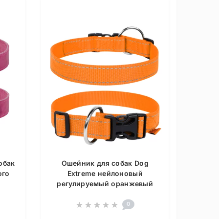
обак
Ошейник для собак Dog
ого
Extreme нейлоновый
регулируемый оранжевый
0