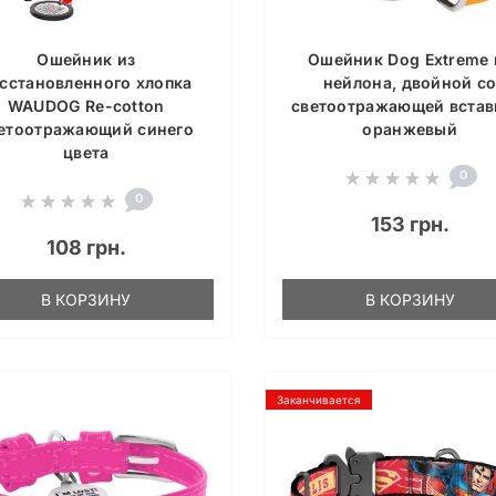
Ошейник из
Ошейник Dog Extreme 
сстановленного хлопка
нейлона, двойной с
WAUDOG Re-cotton
светоотражающей встав
етоотражающий синего
оранжевый
цвета
0
0
153 грн.
108 грн.
В КОРЗИНУ
В КОРЗИНУ
Заканчивается