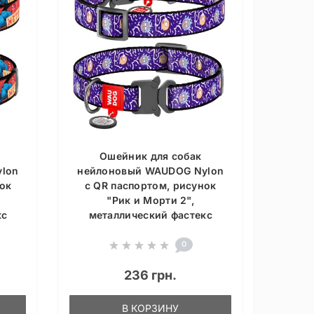
Ошейник для собак
lon
нейлоновый WAUDOG Nylon
ок
c QR паспортом, рисунок
"Рик и Морти 2",
кс
металлический фастекс
0
236 грн.
В КОРЗИНУ