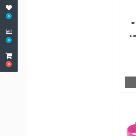
0
во
св
0
0