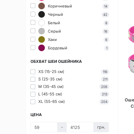
Коричневый
14
Черный
42
Белый
8
Серый
16
Хаки
6
Бордовый
1
ОБХВАТ ШЕИ ОШЕЙНИКА
XS (15-25 см)
116
S (25-35 см)
211
M (35-45 см)
206
L (45-55 см)
213
Оше
XL (55-65 см)
204
C
ЦЕНА
-
грн.