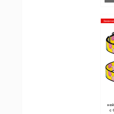
Заканчи
не
c 