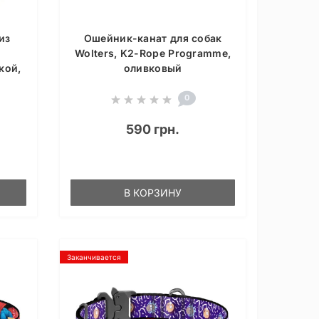
из
Ошейник-канат для собак
о
Wolters, K2-Rope Programme,
кой,
оливковый
0
590 грн.
В КОРЗИНУ
Заканчивается