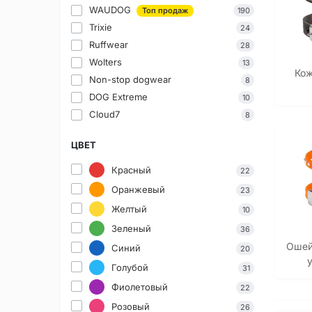
WAUDOG
Топ продаж
190
Trixie
24
Ruffwear
28
Wolters
13
Кож
Non-stop dogwear
8
DOG Extreme
10
Cloud7
8
ЦВЕТ
Красный
22
Оранжевый
23
Желтый
10
Зеленый
36
Ошей
Синий
20
Голубой
31
Фиолетовый
22
Розовый
26