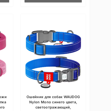
кожи
Ошейник для собак WAUDOG
опка
Nylon Mono синего цвета,
ого
светоотражающий,