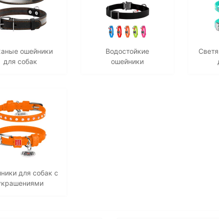
аные ошейники
Водостойкие
Светя
для собак
ошейники
ники для собак с
украшениями