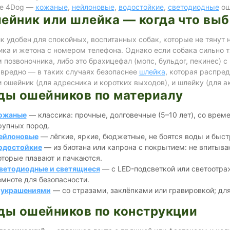
ге 4Dog —
кожаные
,
нейлоновые
,
водостойкие
,
светодиодные
ош
ейник или шлейка — когда что выб
 удобен для спокойных, воспитанных собак, которые не тянут н
ка и жетона с номером телефона. Однако если собака сильно 
 позвоночника, либо это брахицефал (мопс, бульдог, пекинес)
 вредно — в таких случаях безопаснее
шлейка
, которая распре
 ошейник (для адресника и коротких выходов), и шлейку (для а
ды ошейников по материалу
ожаные
— классика: прочные, долговечные (5–10 лет), со врем
рупных пород.
ейлоновые
— лёгкие, яркие, бюджетные, не боятся воды и быст
одостойкие
— из биотана или капрона с покрытием: не впитываю
оторые плавают и пачкаются.
ветодиодные и светящиеся
— с LED-подсветкой или светоотра
емноте для безопасности.
 украшениями
— со стразами, заклёпками или гравировкой; для
ды ошейников по конструкции