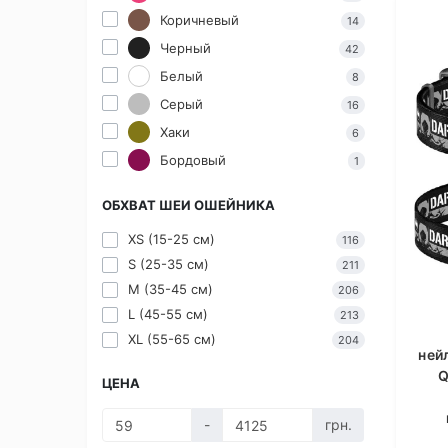
Коричневый
14
Черный
42
Белый
8
Серый
16
Хаки
6
Бордовый
1
ОБХВАТ ШЕИ ОШЕЙНИКА
XS (15-25 см)
116
S (25-35 см)
211
M (35-45 см)
206
L (45-55 см)
213
XL (55-65 см)
204
ней
Q
ЦЕНА
-
грн.