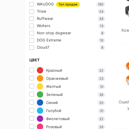
WAUDOG
Топ продаж
190
Trixie
24
Ruffwear
28
Wolters
13
Кож
Non-stop dogwear
8
DOG Extreme
10
Cloud7
8
ЦВЕТ
Красный
22
Оранжевый
23
Желтый
10
Зеленый
36
Ошей
Синий
20
Голубой
31
Фиолетовый
22
Розовый
26