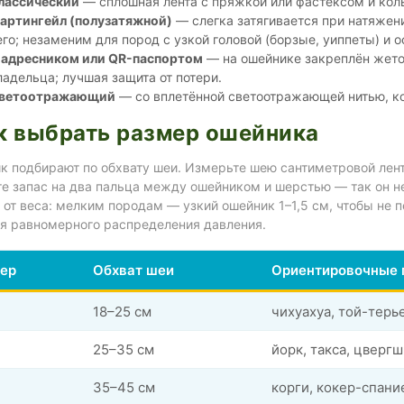
лассический
— сплошная лента с пряжкой или фастексом и кол
артингейл (полузатяжной)
— слегка затягивается при натяжени
его; незаменим для пород с узкой головой (борзые, уиппеты) и
 адресником или QR-паспортом
— на ошейнике закреплён жетон
ладельца; лучшая защита от потери.
ветоотражающий
— со вплетённой светоотражающей нитью, ко
к выбрать размер ошейника
 подбирают по обхвату шеи. Измерьте шею сантиметровой ленто
е запас на два пальца между ошейником и шерстью — так он не
 от веса: мелким породам — узкий ошейник 1–1,5 см, чтобы не
ля равномерного распределения давления.
ер
Обхват шеи
Ориентировочные 
18–25 см
чихуахуа, той-терь
25–35 см
йорк, такса, цверг
35–45 см
корги, кокер-спани