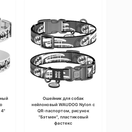
аный
Ошейник для собак
го
нейлоновый WAUDOG Nylon c
 4"
QR-паспортом, рисунок
"Бэтмен", пластиковый
фастекс