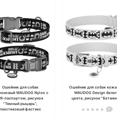
Ошейник для собак
Ошейник для собак кож
лоновый WAUDOG Nylon c
WAUDOG Design бело
R-паспортом, рисунок
цвета, рисунок "Бэтмен
"Темный рыцарь",
пластиковый фастекс
0