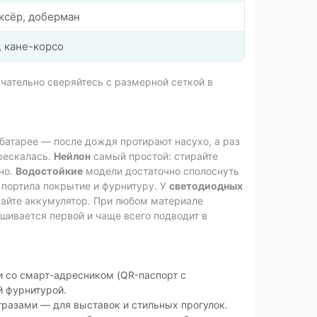
оксёр, доберман
, кане-корсо
чательно сверяйтесь с размерной сеткой в
 батарее — после дождя протирают насухо, а раз
рескалась.
Нейлон
самый простой: стирайте
но.
Водостойкие
модели достаточно сполоснуть
 портила покрытие и фурнитуру. У
светодиодных
жайте аккумулятор. При любом материале
шивается первой и чаще всего подводит в
 со смарт-адресником (QR-паспорт с
й фурнитурой.
разами — для выставок и стильных прогулок.