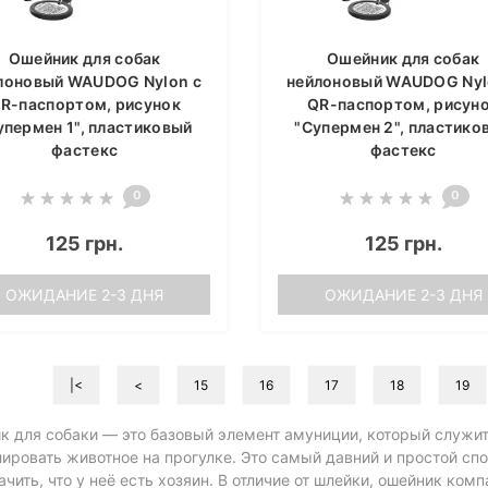
Ошейник для собак
Ошейник для собак
лоновый WAUDOG Nylon c
нейлоновый WAUDOG Nyl
R-паспортом, рисунок
QR-паспортом, рисун
упермен 1", пластиковый
"Супермен 2", пластико
фастекс
фастекс
0
0
125 грн.
125 грн.
ОЖИДАНИЕ 2-3 ДНЯ
ОЖИДАНИЕ 2-3 ДНЯ
|<
<
15
16
17
18
19
 для собаки — это базовый элемент амуниции, который служит
ировать животное на прогулке. Это самый давний и простой сп
ачить, что у неё есть хозяин. В отличие от шлейки, ошейник комп