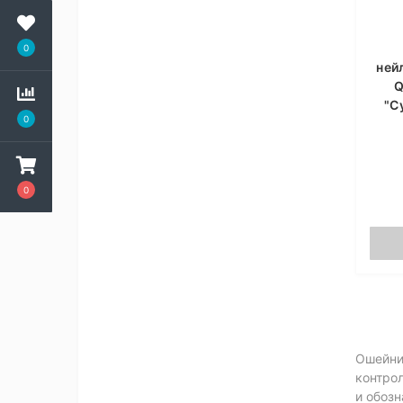
0
ней
Q
"С
0
0
Ошейник
контрол
и обозн