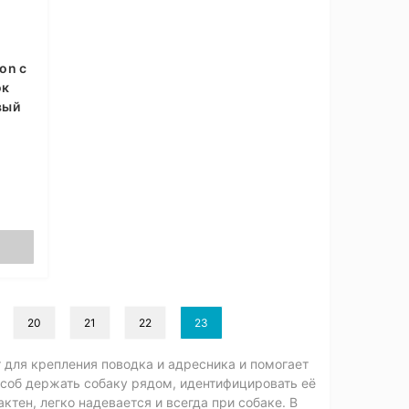
on c
ок
вый
20
21
22
23
 для крепления поводка и адресника и помогает
особ держать собаку рядом, идентифицировать её
актен, легко надевается и всегда при собаке. В