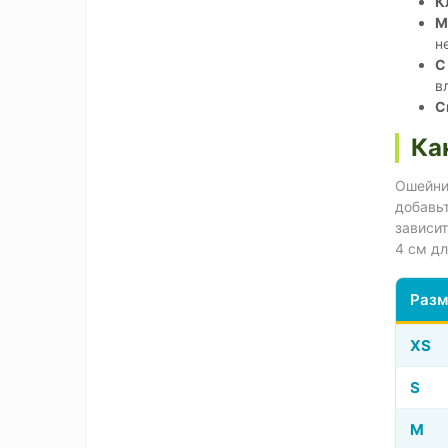
К
М
н
С
в
С
Ка
Ошейник
добавьт
зависит
4 см д
Разм
XS
S
M