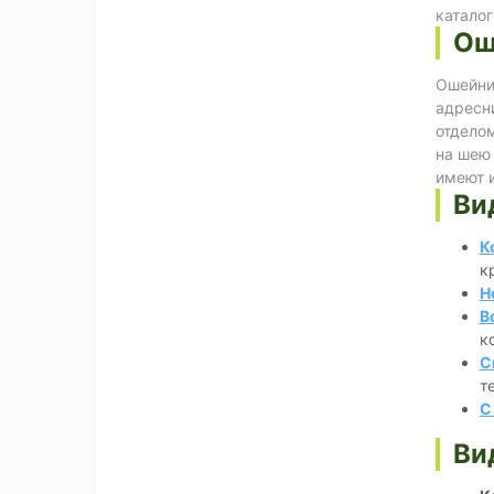
катало
Ош
Ошейник
адресни
отделом
на шею
имеют и
Ви
К
к
Н
В
к
С
т
С
Ви