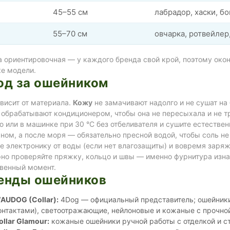
45–55 см
лабрадор, хаски, б
55–70 см
овчарка, ротвейлер
 ориентировочная — у каждого бренда свой крой, поэтому окон
ке модели.
од за ошейником
висит от материала.
Кожу
не замачивают надолго и не сушат на
 обрабатывают кондиционером, чтобы она не пересыхала и не т
 или в машинке при 30 °C без отбеливателя и сушите естествен
ном, а после моря — обязательно пресной водой, чтобы соль не
е электронику от воды (если нет влагозащиты) и вовремя заря
но проверяйте пряжку, кольцо и швы — именно фурнитура изна
твенный момент.
енды ошейников
AUDOG (Collar):
4Dog — официальный представитель; ошейники
онтактами), светоотражающие, нейлоновые и кожаные с прочно
ollar Glamour:
кожаные ошейники ручной работы с отделкой и ст