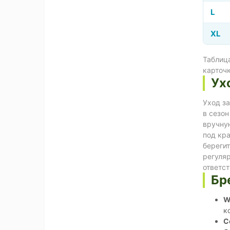
L
XL
Таблица
карточ
Ух
Уход за
в сезон
вручную
под кра
берегит
регуляр
ответс
Бр
W
к
C