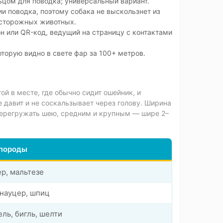
ьцом для поводка; универсальный вариант.
и поводка, поэтому собака не выскользнет из
 осторожных животных.
 или QR-код, ведущий на страницу с контактами
торую видно в свете фар за 100+ метров.
й в месте, где обычно сидит ошейник, и
 давит и не соскальзывает через голову. Ширина
 перегружать шею, средним и крупным — шире 2–
породы
ер, мальтезе
шнауцер, шпиц
ель, бигль, шелти