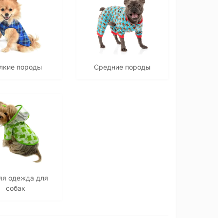
лкие породы
Средние породы
яя одежда для
собак