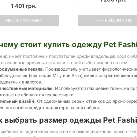
1 401 грн.
НЕТ В НАЛИЧИИ
НЕТ В НАЛИЧИИ
чему стоит купить одежду Pet Fash
енд имеет постоянных покупателей среди владельцев собак бла
от основные причины остановить свой выбор именно на нем:
родуманные лекала.
Производитель учитывает физиологические
обак-девочек (как серия Milly или Alisa) имеют закрытый животи
юджетных аналогов.
ачественные материалы.
Используются плащевые ткани, не про
оторые не сбиваются после стирки.
тильный дизайн.
От сдержанных серых оттенков до ярких бирюз
ук, который подойдет характеру вашей собаки.
к выбрать размер одежды Pet Fash
омбинезон сидел идеально и не сковывал движений, важно точн