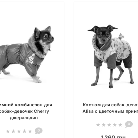
имний комбинезон для
Костюм для собак-дево
собак-девочек Cherry
Alisa с цветочным прин
джеральдин
0
0
1 260 грн.