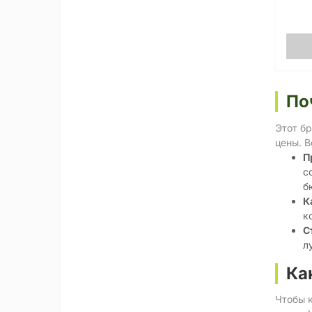
По
Этот бр
цены. В
П
с
б
К
к
С
л
Ка
Чтобы к