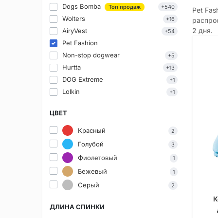
Dogs Bomba
Топ продаж
+540
Pet Fas
Wolters
+16
распрос
2 дня.
AiryVest
+54
Pet Fashion
Non-stop dogwear
+5
Hurtta
+13
DOG Extreme
+1
Lolkin
+1
ЦВЕТ
Красный
2
Голубой
3
Фиолетовый
1
Бежевый
1
Серый
2
К
ДЛИНА СПИНКИ