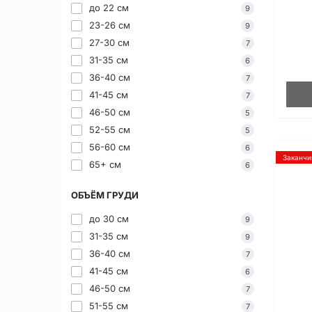
до 22 см
9
23-26 см
9
27-30 см
7
31-35 см
6
36-40 см
7
41-45 см
7
46-50 см
5
52-55 см
5
56-60 см
6
Заканчи
65+ см
6
ОБЪЁМ ГРУДИ
до 30 см
9
31-35 см
9
36-40 см
7
41-45 см
6
46-50 см
7
51-55 см
7