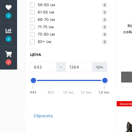
56-60 см
6
61-65 см
5
0
66-70 см
5
К
71-75 см
5
соб
75-80 см
6
0
80+ см
6
ЦЕНА
0
-
грн.
643
823
1,0 тыс.
1,2 тыс.
1,4 тыс.
Заканчи
Сбросить