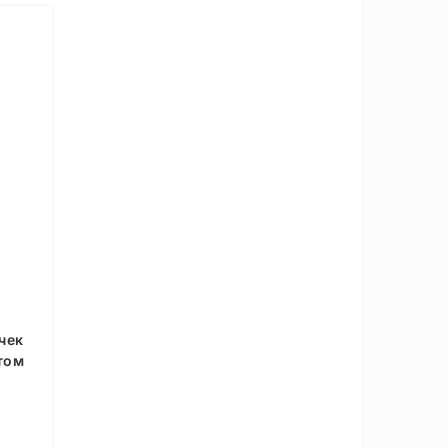
чек
том