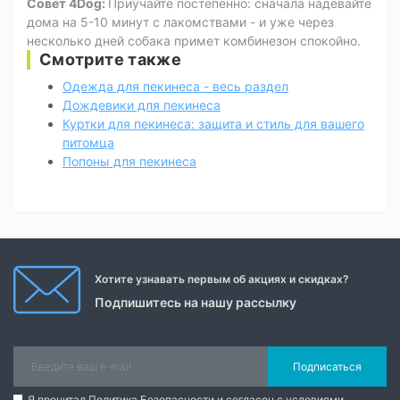
Совет 4Dog:
Приучайте постепенно: сначала надевайте
дома на 5-10 минут с лакомствами - и уже через
несколько дней собака примет комбинезон спокойно.
Смотрите также
Одежда для пекинеса - весь раздел
Дождевики для пекинеса
Куртки для пекинеса: защита и стиль для вашего
питомца
Попоны для пекинеса
Хотите узнавать первым об акциях и скидках?
Подпишитесь на нашу рассылку
Подписаться
Я прочитал
Политика Безопасности
и согласен с условиями