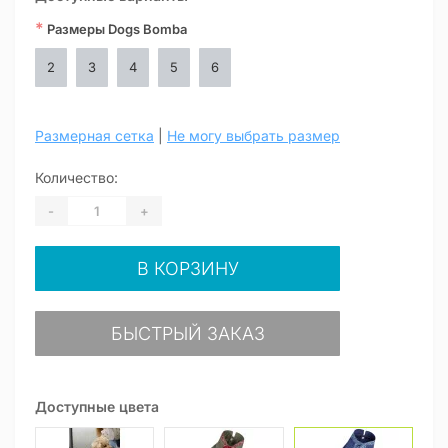
*
Размеры Dogs Bomba
2
3
4
5
6
Размерная сетка
|
Не могу выбрать размер
Количество:
-
+
В КОРЗИНУ
БЫСТРЫЙ ЗАКАЗ
Доступные цвета