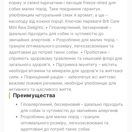
корму зі свіжої індичатини і ласощів freeze-dried для
собак малих порід. Таке поєднання гарантує
улюбленцям натуральний смак й аромат, а ще –
насолоду від кожної порції. Ключові переваги Brit Care
Mini Raw Delights: • Гіпоалергенний, беззерновий –
ідеально підходить для собак із чутливістю до
звичайних алергенів. • Розроблено для малих порід –
гранули оптимального розміру, легкозасвоювані та
адаптовані до потреб таких собак. • Пробіотики –
сприяють здоровому травленню та кишковій флорі для
загального здоров’я. • Підтримка імунітету – містить
необхідні вітаміни та мінерали для здоров’я та життєвої
сили. • Повноцінний раціон – забезпечує всі життєво
важливі поживні речовини, необхідні улюбленцю для
активного та щасливого життя.
Преимущества
Гіпоалергенний, беззерновий – ідеально підходить
для собак із чутливістю до звичайних алергенів
Розроблено для малих порід – гранули
оптимального розміру, легкозасвоювані та
адаптовані до потреб таких собак