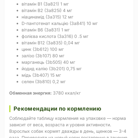
вітамін B1 (3a821) 1 мг
вітамін B2 (3a825i) 4 мг
ніацинамід (3a315) 12 мг
D-пантотенат кальцію (3a841) 10 мг
вітамін B6 (3a831) 1 мг
фолієва кислота (3a316) 0 .5 мг
вітамін B12 (3a835) 0,04 мг
цинк (3b612) 100 мг
залізо (3b107) 80 мг
марганець (3b505) 40 мг
йодид калію (3b201) 0,75 мг
мідь (3b407) 15 мг
селен (3b810) 0,2 мг
Обменная энергия:
3780 ккал/кг
Рекомендации по кормлению
Соблюдайте таблицу кормления на упаковке — норма
зависит от веса, возраста и уровня активности.
Взрослых собак кормят дважды в день, щенков — 3-4
раза. Переводите на новый корм постепенно в течение