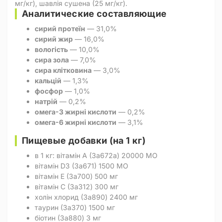
мг/кг), шавлія сушена (25 мг/кг).
Аналитические составляющие
сирий протеїн
— 31,0%
сирий жир
— 16,0%
вологість
— 10,0%
сира зола
— 7,0%
сира клітковина
— 3,0%
кальцій
— 1,3%
фосфор
— 1,0%
натрій
— 0,2%
омега-3 жирні кислоти
— 0,2%
омега-6 жирні кислоти
— 3,1%
Пищевые добавки (на 1 кг)
в 1 кг: вітамін А (3a672a) 20000 МО
вітамін D3 (3a671) 1500 МО
вітамін Е (3a700) 500 мг
вітамін С (3a312) 300 мг
холін хлорид (3a890) 2400 мг
таурин (3a370) 1500 мг
біотин (3a880) 3 мг