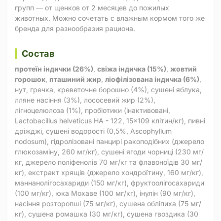
групп — от щенков от 2 месяцев до пожилых
животных. Можно сочетать с влажным кормом того же
бренда для разнообразия рациона.
Состав
протеїн індички (26%)
,
свіжа індичка (15%)
,
жовтий
горошок
,
пташиний жир
,
ліофілізована індичка (6%)
,
нут, гречка, креветочне борошно (4%), сушені яблука,
лляне насіння (3%), лососевий жир (2%),
лігноцелюлоза (1%), пробіотики (інактивовані,
Lactobacillus helveticus HA - 122, 15x109 клітин/кг), пивні
дріжджі, сушені водорості (0,5%, Ascophyllum
nodosum), гідролізовані панцирі ракоподібних (джерело
глюкозаміну, 260 мг/кг), сушені ягоди чорниці (230 мг/
кг, джерело поліфенолів 70 мг/кг та флавоноїдів 30 мг/
кг), екстракт хрящів (джерело хондроїтину, 160 мг/кг),
маннанолігосахариди (150 мг/кг), фруктоолігосахариди
(100 мг/кг), юка Мохаве (100 мг/кг), інулін (90 мг/кг),
насіння розторопші (75 мг/кг), сушена обліпиха (75 мг/
кг), сушена ромашка (30 мг/кг), сушена гвоздика (30