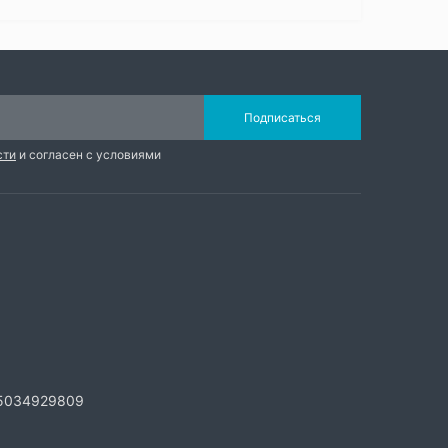
Подписаться
сти
и согласен с условиями
5034929809