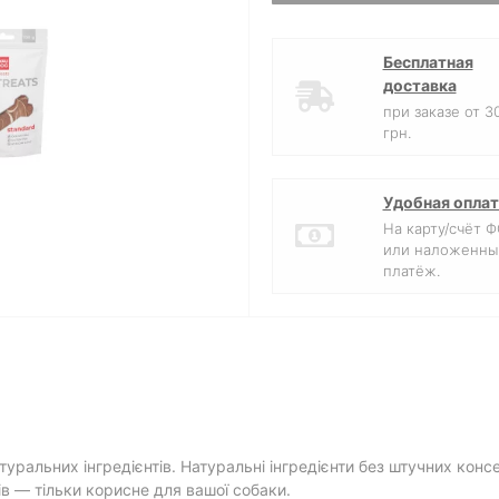
Бесплатная
доставка
при заказе от 3
грн.
Удобная оплат
На карту/счёт 
или наложенны
платёж.
уральних інгредієнтів. Натуральні інгредієнти без штучних консе
ів — тільки корисне для вашої собаки.