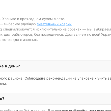
. Храните в прохладном сухом месте.
 — выберите удобную
лизательный коврик
.
Dog специализируется исключительно на собаках — мы выбирае
 дистрибьюторов, без посредников. Доставляем по всей Украин
риютов для животных.
ке в день?
ого рациона. Соблюдайте рекомендации на упаковке и учитывай
ром.
в?
т собакам от 3-4 месяцев. Для щенков выбирайте меньшие порц