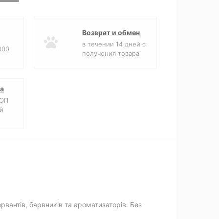
Возврат и обмен
в течении 14 дней с
000
получения товара
а
ФОП
й
рвантів, барвників та ароматизаторів. Без