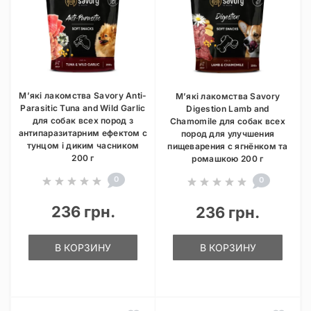
М’які лакомства Savory Anti-
М’які лакомства Savory
Parasitic Tuna and Wild Garlic
Digestion Lamb and
для собак всех пород з
Chamomile для собак всех
антипаразитарним ефектом с
пород для улучшения
тунцом і диким часником
пищеварения с ягнёнком та
200 г
ромашкою 200 г
0
0
236 грн.
236 грн.
В КОРЗИНУ
В КОРЗИНУ