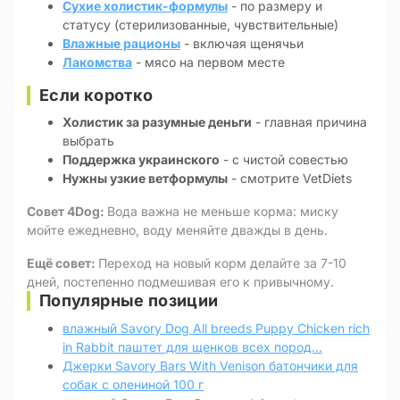
Сухие холистик-формулы
- по размеру и
статусу (стерилизованные, чувствительные)
Влажные рационы
- включая щенячьи
Лакомства
- мясо на первом месте
Если коротко
Холистик за разумные деньги
- главная причина
выбрать
Поддержка украинского
- с чистой совестью
Нужны узкие ветформулы
- смотрите VetDiets
Совет 4Dog:
Вода важна не меньше корма: миску
мойте ежедневно, воду меняйте дважды в день.
Ещё совет:
Переход на новый корм делайте за 7-10
дней, постепенно подмешивая его к привычному.
Популярные позиции
влажный Savory Dog All breeds Puppy Chicken rich
in Rabbit паштет для щенков всех пород...
Джерки Savory Bars With Venison батончики для
собак с олениной 100 г