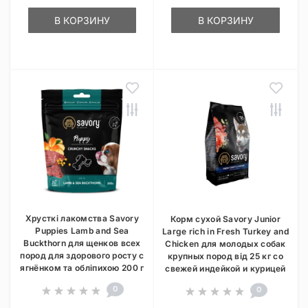
В КОРЗИНУ
В КОРЗИНУ
Хрусткі лакомства Savory
Корм сухой Savory Junior
Puppies Lamb and Sea
Large rich in Fresh Turkey and
Buckthorn для щенков всех
Chicken для молодых собак
пород для здорового росту с
крупных пород від 25 кг со
ягнёнком та обліпихою 200 г
свежей индейкой и курицей
0
0