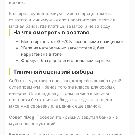
кролик.
Консервы суперпремиум - мясо с процентами на
этикетке и минимум «желе-наполнителя»: плотная
мясная банка, где платишь за мясо, а не за воду.
На что смотреть в составе
Мясо+органы от 60-70% названными позициями
Желе из натуральных загустителей, без
каррагенана в топе
Формула без зерна или с цельным зерном
Типичный сценарий выбора
Собака с чувствительностью, которой подошёл сухой
суперпремиум - банка того же класса для особых
вечеров. Или владелец, стремящийся к мясной
плотности без холистик-бюджета: здесь проценты
мяса уже серьёзные, а ценник ещё земной.
Совет 4Dog:
Проверяйте крышку: вздутая банка - в
мусор без дегустаций.
Ещё совет:
Открытую банку перекладывайте в стекло