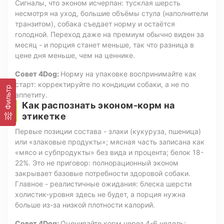
Сигналы, что эконом исчерпан: тусклая шерсть
несмотря на уход, большие объёмы стула (наполнители
транзитом), собака съедает норму и остаётся
голодной. Переход даже на премиум обычно виден за
месяц - и порция станет меньше, так что разница в
цене дня меньше, чем на ценнике.
Совет 4Dog:
Норму на упаковке воспринимайте как
старт: корректируйте по кондиции собаки, а не по
Фильтр
аппетиту.
Как распознать эконом-корм на
этикетке
Первые позиции состава - злаки (кукуруза, пшеница)
или «злаковые продукты»; мясная часть записана как
«мясо и субпродукты» без вида и процента; белок 18-
22%. Это не приговор: полнорационный эконом
закрывает базовые потребности здоровой собаки.
Главное - реалистичные ожидания: блеска шерсти
холистик-уровня здесь не будет, а порция нужна
больше из-за низкой плотности калорий.
Совет 4Dog:
Оценивайте корм через 4-6 недель: