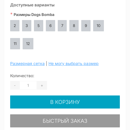
Доступные варианты
*
Размеры Dogs Bomba
2
3
5
6
7
8
9
10
11
12
Размерная сетка
|
Не могу выбрать размер
Количество:
-
+
В КОРЗИНУ
БЫСТРЫЙ ЗАКАЗ