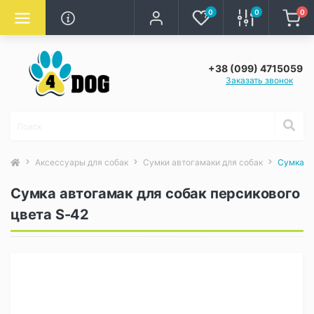
0
0
0
+38 (099) 4715059
Заказать звонок
Аксессуары для собак
Сумки автогамаки для собак
Сумка ав
Сумка автогамак для собак персикового
цвета S-42