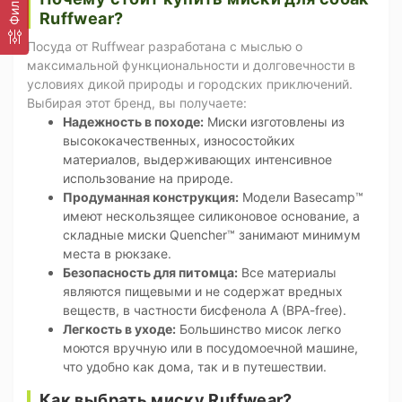
Фильтр
Ruffwear?
Посуда от Ruffwear разработана с мыслью о
максимальной функциональности и долговечности в
условиях дикой природы и городских приключений.
Выбирая этот бренд, вы получаете:
Надежность в походе:
Миски изготовлены из
высококачественных, износостойких
материалов, выдерживающих интенсивное
использование на природе.
Продуманная конструкция:
Модели Basecamp™
имеют нескользящее силиконовое основание, а
складные миски Quencher™ занимают минимум
места в рюкзаке.
Безопасность для питомца:
Все материалы
являются пищевыми и не содержат вредных
веществ, в частности бисфенола А (BPA-free).
Легкость в уходе:
Большинство мисок легко
моются вручную или в посудомоечной машине,
что удобно как дома, так и в путешествии.
Как выбрать миску Ruffwear?