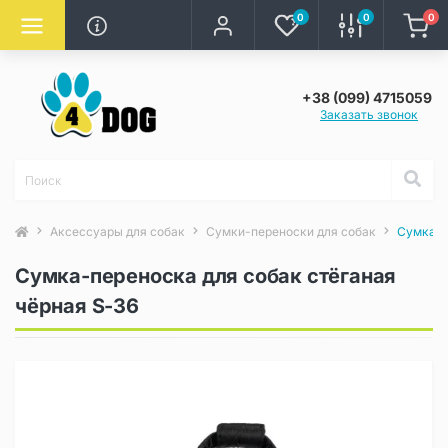
0
0
0
+38 (099) 4715059
Заказать звонок
Аксессуары для собак
Сумки-переноски для собак
Сумка-п
Сумка-переноска для собак стёганая
чёрная S-36